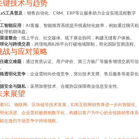
关键技术与趋势
aaS工具普及
：销售自动化、CRM、ERP等云服务助力企业实现流程数字
。
工智能应用
：AI客服、智能推荐系统提升线索转化效率，例如通过聊天
处理初期询盘。
渠道整合
：线上平台、社交媒体、线下展会协同，构建无缝客户体验。
球化与跨境交易
：跨境电商B2B平台打破地域限制，简化国际贸易流程。
挑战与应对策略
任建立难题
：通过资质认证、用户评价、第三方验厂等服务增强交易可信
。
格透明化竞争
：企业需转向价值竞争，突出技术支撑、售后服务等差异化
。
据安全与隐私
：采用加密技术、合规协议保障商业信息安全性。
未来展望
着5G、物联网、区块链等技术发展，B2B互联网销售将进一步向智能化
明化演进。企业需积极拥抱数字化，构建以客户为中心的全链路销售体系
能在激烈市场竞争中持续领航。