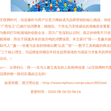
互联网时代，信息爆炸与用户注意力稀缺成为品牌营销的核心挑战。传统
“广而告之”已难打动消费者，精细化、个性化乃至情感化的策略愈发重要
为数码打印机领域的创新企业，四方广告深刻认识到，真正的销售不只依
能堆砌，而在于搭建具有价值共鸣的消费场景。本文探讨“情——意趣共
际代入”“趣——轻量与反差的情绪出圈”以及““智”——数字工具构建的商业
”三个核心理念，为品牌提供顺应年轻化趋势落地性与感染力并集市的营
法论。\
n\n一、从势到心：情——在与人建立真实的人际精神连接《e|互联网时代
品牌的唯一路径应属由过去的\
如若转载，请注明出处：http://www.mphwo.com/product/80.html
更新时间：2026-08-06 02:06:16